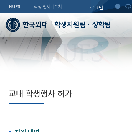
HUFS
학생∙인재개발처
로그인
학생지원팀・장학팀
HUFS
교내 학생행사 허가