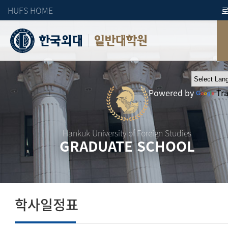
HUFS HOME
일반대학원
Powered by
Tr
Hankuk University of Foreign Studies
GRADUATE SCHOOL
학사일정표