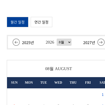
월간 일정
연간 일정
2025
년
2027
년
2026
08월
AUGUST
SUN
MON
TUE
WED
THU
FRI
SA
1