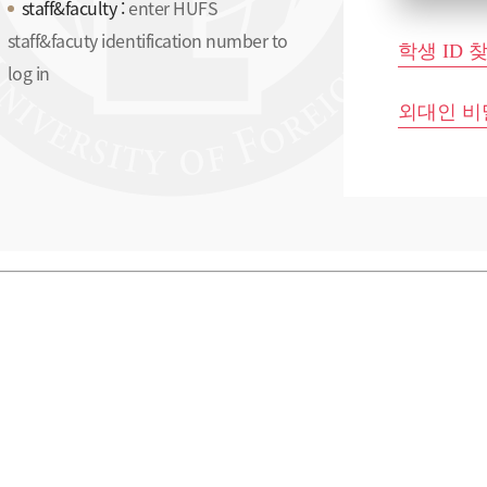
staff&faculty :
enter HUFS
staff&facuty identification number to
학생 ID 찾기 
log in
외대인 비밀번