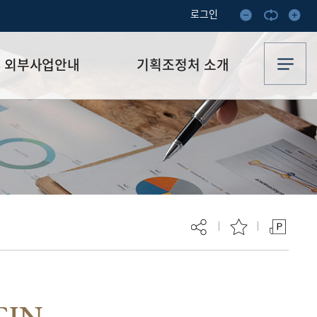
로그인
외부사업안내
기획조정처 소개
외부사업안내
전략기획팀
연구산학협력단
예산조정팀
TIS(R&D사업통합공고)
평가감사팀
현재 페이지를 즐겨찾는 메뉴로
등록하시겠습니까?