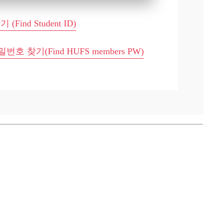
(Find Student ID)
호 찾기(Find HUFS members PW)