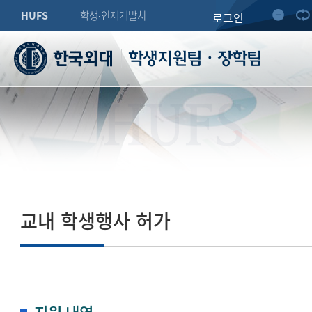
HUFS
학생∙인재개발처
로그인
학생지원팀・장학팀
HUFS
교내 학생행사 허가