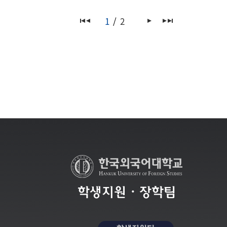
1
2
학생지원・장학팀